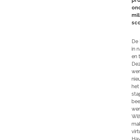
pr
ond
mil
sco
De 
in 
en 
Dez
wer
nie
het
sta
bee
were
Wil
mak
vir
Hav