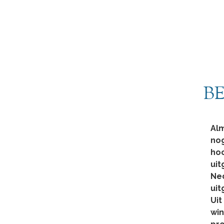
B
Alm
nog
hoo
uit
Ned
uit
Uit
win