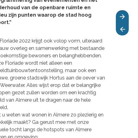
ogrammering van evenementen en het 
erhoud van de openbare ruimte en 
ieu zijn punten waarop de stad hoog 
ort.”
Floriade 2022 krijgt ook volop vorm, uiteraard 
nauw overleg en samenwerking met bestaande 
toekomstige bewoners en belanghebbenden. 
e Floriade wordt niet alleen een 
eldtuinbouwtentoonstelling, maar ook een 
uwe, groene stadswijk Hortus aan de oever van 
 Weerwater. Alles wijst erop dat er belangrijke 
ppen gezet zullen worden om een krachtig 
ld van Almere uit te dragen naar de hele 
ld. 

t u weten wat wonen in Almere zo plezierig en 
kelijk maakt? Ga gerust mee met onze 
tuele tocht langs de hotspots van Almere 
en en omgeving. 