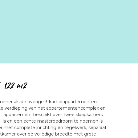
  122 m2 
 ruimer als de overige 3-kamerappartementen. 
ste verdieping van het appartementencomplex en 
et appartement beschikt over twee slaapkamers, 
l is en een echte masterbedroom te noemen is! 
 met complete inrichting en tegelwerk, separaat 
etkamer over de volledige breedte met grote 