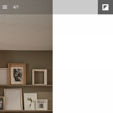
4
/
7