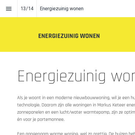
13
/
14
Energiezuinig wonen
Energiezuinig wo
Als je woont in een moderne nieuwbouwwoning, wil je een hui
technologie. Daarom zijn alle woningen in Markus Keteer energ
zonnepanelen en een lucht/water warmtepomp, zijn ze optimaal
én voor je portemonnee.

Een aangenaam warme woning, wel zo prettig. De huizen heb