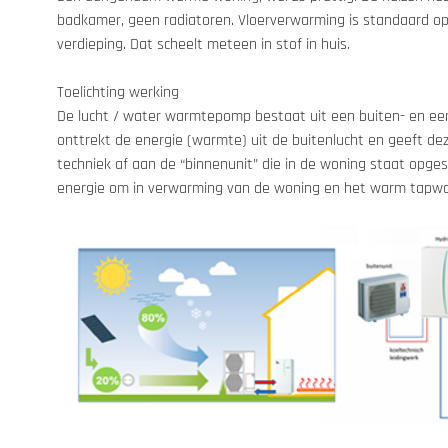
badkamer, geen radiatoren. Vloerverwarming is standaard op
verdieping. Dat scheelt meteen in stof in huis.

Toelichting werking

De lucht / water warmtepomp bestaat uit een buiten- en een 
onttrekt de energie (warmte) uit de buitenlucht en geeft d
techniek af aan de “binnenunit” die in de woning staat opgest
energie om in verwarming van de woning en het warm tapwa