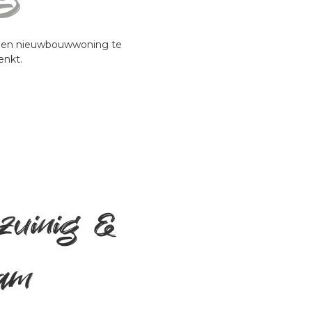
 een nieuwbouwwoning te 
enkt.
zuinig & 
am