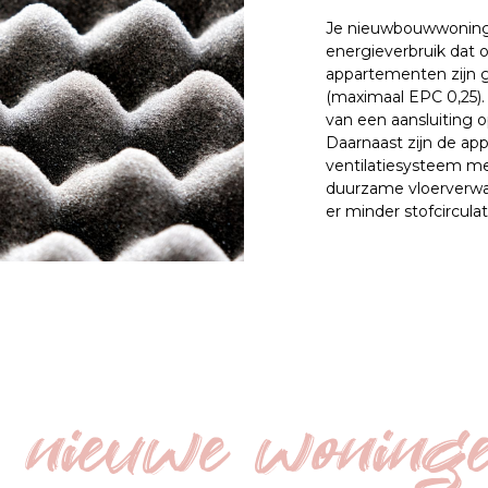
Je nieuwbouwwoning 
energieverbruik dat 
appartementen zijn g
(maximaal EPC 0,25).
van een aansluiting 
Daarnaast zijn de a
ventilatiesysteem m
duurzame vloerverwa
er minder stofcircul
, nieuwe woning