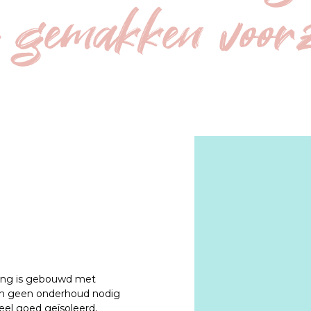
e gemakken voor
ing is gebouwd met 
n geen onderhoud nodig 
eel goed geïsoleerd, 