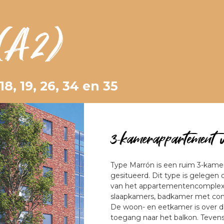
(A2)
8, 19, 26, 34 en 35
3-kamerappartement 
Type Marrón is een ruim 3-kame
gesitueerd. Dit type is gelegen 
van het appartementencomplex.
slaapkamers, badkamer met compl
De woon- en eetkamer is over de
toegang naar het balkon. Tevens