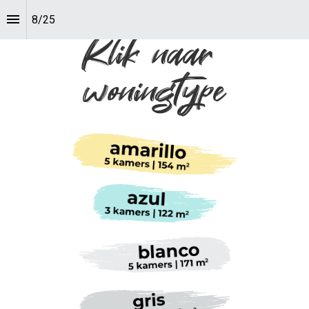
8
/
25
Klik naar 

woningtype